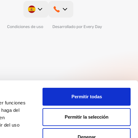
Condiciones de uso
Desarrollado por Every Day
Permitir todas
er funciones
 haga del
Permitir la selección
den
r del uso
Denegar