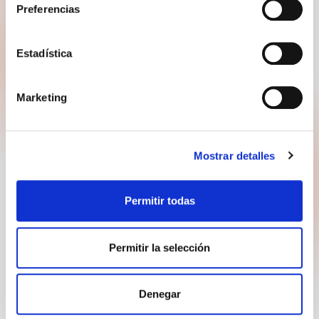
Preferencias
GOODMORNING B.V. - LPC RECRUITMENT IBERIA
Carrer Pintor Aparicio, 4
Estadística
03003 Alicante, Spanje
+31885008844
Marketing
recruitment.nl@goodmorning.eu
Póngase en contacto con los empleadores
Mostrar detalles
Permitir todas
Copyright 2026 © GOODMORNING B.V. - LPC Recruitment Iberia
Permitir la selección
Política de privacidad
Descargo de responsabilidad
Condiciones de uso
Denegar
Desarrollado por Every Day