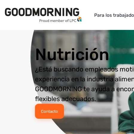
Para los trabajad
Nutrición
¿Está buscando empleados mot
experiencia en la industria alime
GOODMORNING te ayuda a encont
flexibles adecuados.
Contacto