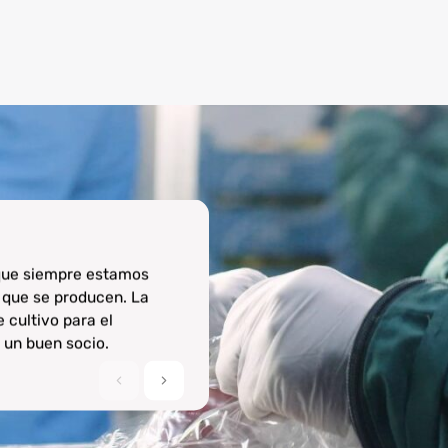
Sector logístico patronal
 que siempre estamos
Siempre experimentamos l
 que se producen. La
agradable. Al mantener las 
 cultivo para el
tener un consultor interno, 
un buen socio.
problema.