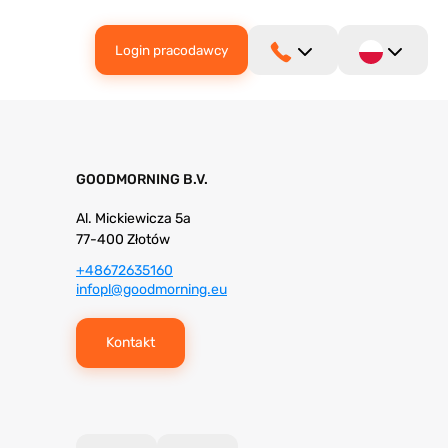
Login pracodawcy
GOODMORNING B.V.
Al. Mickiewicza 5a
77-400 Złotów
+48672635160
infopl@goodmorning.eu
Kontakt