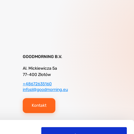
GOODMORNING B.V.
Al. Mickiewicza 5a
77-400 Złotów
+48672635160
infopl@goodmorning.eu
Kontakt