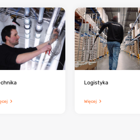
echnika
Logistyka
ęcej
Więcej