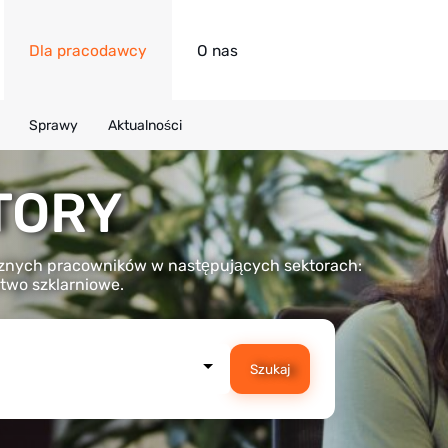
Dla pracodawcy
O nas
Sprawy
Aktualności
TORY
nych pracowników w następujących sektorach:
ctwo szklarniowe.
Szukaj