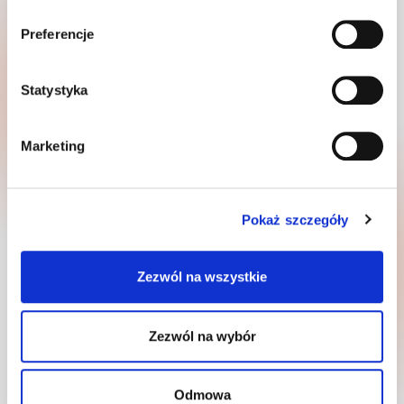
GOODMORNING B.V.
Preferencje
Al. Mickiewicza 5a
77-400 Złotów
Statystyka
+48672635160
infopl@goodmorning.eu
Marketing
Kontakt
Pokaż szczegóły
Zezwól na wszystkie
Copyright 2026 © GOODMORNING B.V.
Zezwól na wybór
Polityka prywatności
Oświadczenie
Odmowa
Warunki użytkowania