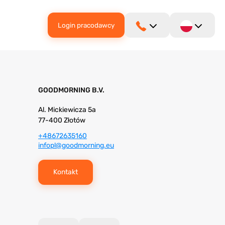
Login pracodawcy
GOODMORNING B.V.
Al. Mickiewicza 5a
77-400 Złotów
+48672635160
infopl@goodmorning.eu
Kontakt