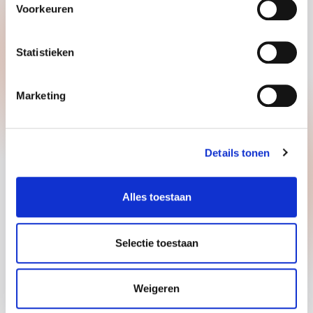
Voorkeuren
GOODMORNING B.V.
Penningweg 25
Statistieken
4879 AE, Etten Leur
+31885008844
Marketing
recruitment.nl@goodmorning.eu
Contacto
Details tonen
Alles toestaan
Direitos de autor 2026 © GOODMORNING B.V.
Selectie toestaan
Política de privacidade
Isenção de responsabilidade
Termos de utilização
Weigeren
Em parceria com “Every Day”