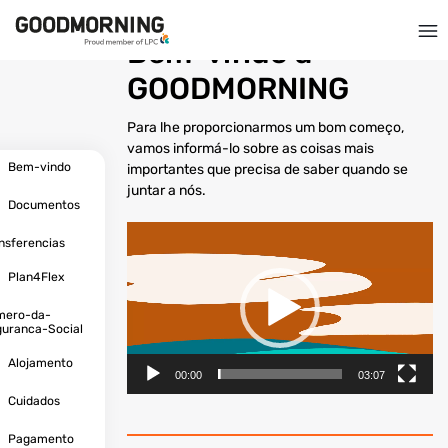
Bem-vindo à
GOODMORNING
Para lhe proporcionarmos um bom começo,
vamos informá-lo sobre as coisas mais
Bem-vindo
importantes que precisa de saber quando se
juntar a nós.
Documentos
Reprodutor
nsferencias
de
vídeo
Plan4Flex
mero-da-
uranca-Social
Alojamento
00:00
03:07
Cuidados
Pagamento