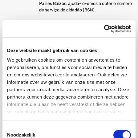
Países Baixos, ajudá-lo-emos a obter o número
de serviço do cidadão (BSN).
Reprodutor
de
vídeo
Deze website maakt gebruik van cookies
We gebruiken cookies om content en advertenties te
personaliseren, om functies voor social media te bieden
00:00
00:12
en om ons websiteverkeer te analyseren. Ook delen we
informatie over uw gebruik van onze site met onze
partners voor social media, adverteren en analyse. Deze
partners kunnen deze gegevens combineren met andere
Alojamento
informatie die u aan ze heeft verstrekt of die ze hebben
verzameld op basis van uw gebruik van hun services.
Quando se chega aos Países Baixos,
normalmente fica-se primeiro em Stella Maris.
Em Stella Maris, temos apartamentos com duas,
Toestemmingsselectie
Noodzakelijk
quatro e seis camas. Trata-se de um