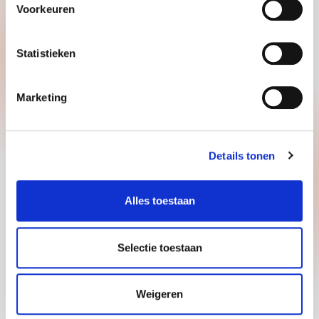
Voorkeuren
GOODMORNING B.V.
Penningweg 25
Statistieken
4879 AE, Etten Leur
+31885008844
Marketing
recruitment.nl@goodmorning.eu
Contacto
Details tonen
Alles toestaan
Direitos de autor 2026 © GOODMORNING B.V.
Selectie toestaan
Política de privacidade
Isenção de responsabilidade
Termos de utilização
Weigeren
Em parceria com “Every Day”