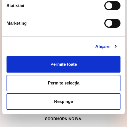
MERGEȚI RAPID LA
Statistici
DESPRE GOODMORNING
Marketing
UTILE DE ȘTIUT
Afişare
Permite toate
Permite selecția
Respinge
GOODMORNING B.V.