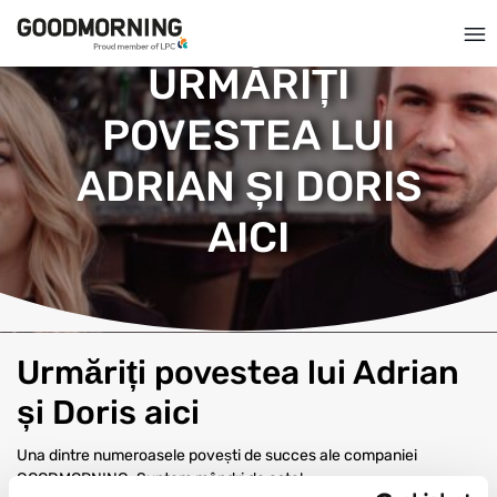
URMĂRIȚI
POVESTEA LUI
ADRIAN ȘI DORIS
AICI
Urmăriți povestea lui Adrian
și Doris aici
Una dintre numeroasele povești de succes ale companiei
GOODMORNING. Suntem mândri de asta!