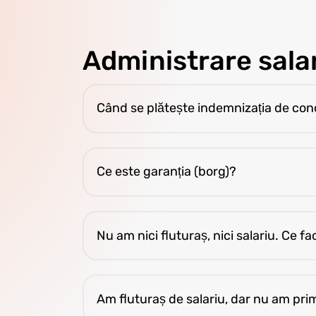
Administrare salar
Când se plătește indemnizația de con
Este plătit în fiecare săptămână împreună
Ce este garanția (borg)?
Este o garanție pentru cazare, acoperă de
Nu am nici fluturaș, nici salariu. Ce fa
Verifică orele în P4F. Dacă sunt greșite,
Am fluturaș de salariu, dar nu am prim