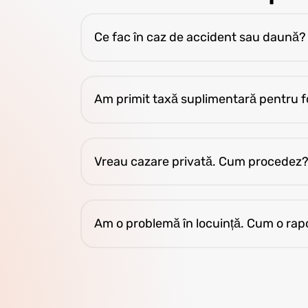
Ce fac în caz de accident sau daună?
Contactează imediat coordonatorul. Lipsa
Am primit taxă suplimentară pentru fo
Poți conduce privat max. 9 km pe săptămâ
Vreau cazare privată. Cum procedez
Trimite cerere în P4F (tema: Personal Ch
Am o problemă în locuință. Cum o rap
Dacă ai supraveghetor, raportează direct. 