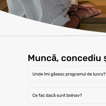
Muncă, concediu ș
Unde îmi găsesc programul de lucru?
Programul este disponibil în aplicația mob
Ce fac dacă sunt bolnav?
Anunță coordonatorul cât mai devreme, 