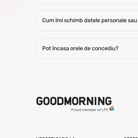
Transferul a fost trimis; banca îl procesea
Cum îmi schimb datele personale sau
Raportează schimbările în P4F (tema: Pe
Pot încasa orele de concediu?
Orele legale se folosesc doar ca liber. Or