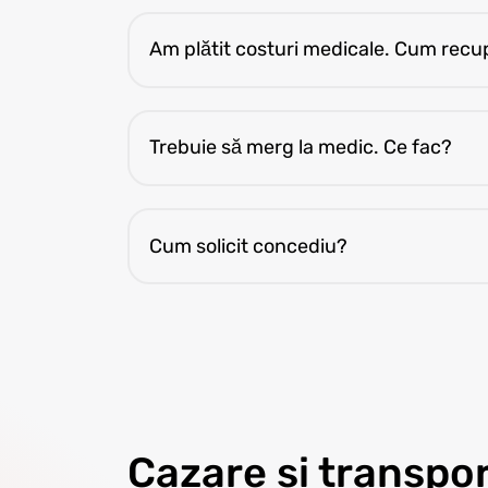
Am plătit costuri medicale. Cum rec
Depune cerere la asigurator conform polițe
Trebuie să merg la medic. Ce fac?
Programează singur vizita. Ia actul de id
coordonatorul.
Cum solicit concediu?
Cerere în P4F sau la coordonator, cu cel p
Cazare si transpo