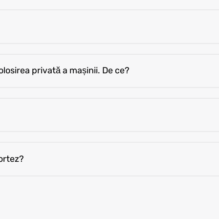
 raportării poate avea consecințe financiare.
losirea privată a mașinii. De ce?
nă. Mai mult = costuri/taxe suplimentare. Dacă e greșit, c
?
anges). Respectă perioada de preaviz.
ortez?
Altfel, prin P4F (tema: Housing).