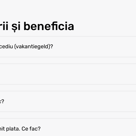
ii și beneficia
cediu (vakantiegeld)?
 cu salariul.
duceri sau daune. Dacă nu există, se returnează la finalul c
c?
 anunță coordonatorul cu săptămâna, orele și compania.
it plata. Ce fac?