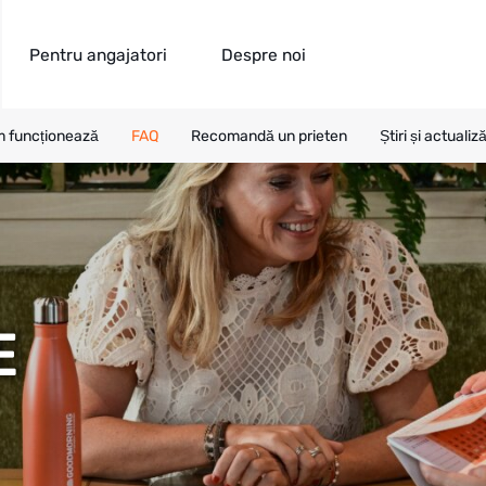
Pentru angajatori
Despre noi
 funcționează
FAQ
Recomandă un prieten
Știri și actualiză
E