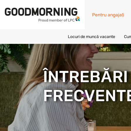
Pentru angajați
Locuri de muncă vacante
Cum
ÎNTREBĂRI
FRECVENT