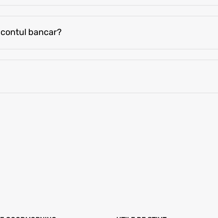
ză. Fluturașii sunt disponibili până vineri, indiferent de plată
 contul bancar?
rsonal Changes).
ele suplimentare se plătesc imediat. După încetarea colaborări