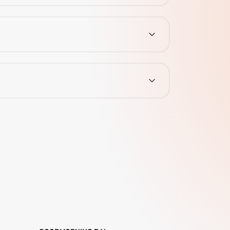
.
i, toate orele se plătesc în 6 săptămâni.