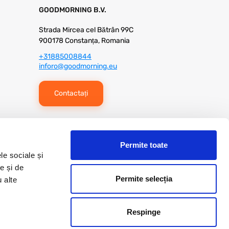
GOODMORNING B.V.
Strada Mircea cel Bătrân 99C
900178 Constanța, Romania
+31885008844
inforo@goodmorning.eu
Contactați
Permite toate
le sociale și
e și de
Permite selecția
u alte
mer
Termeni de utilizare
Alimentat de Every Day
Respinge