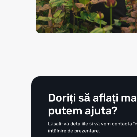
Doriți să aflați 
putem ajuta?
Lăsați-vă detaliile și vă vom contacta î
întâlnire de prezentare.