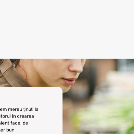
Сектор логістики роботода
em mereu ținuți la
Ми завжди сприймаємо спі
utorul în crearea
Зберігаючи короткі лінії зв
alent face, de
консультанта, швидке пере
er bun.
проблемою.