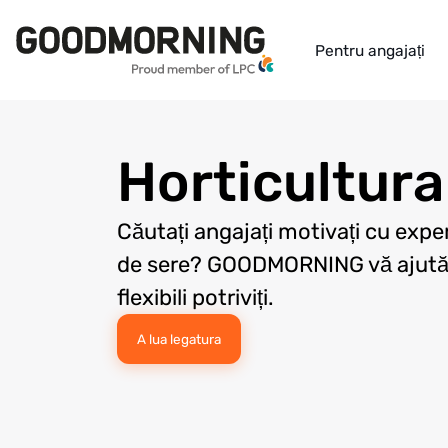
Pentru angajați
Horticultura
Căutați angajați motivați cu exper
de sere? GOODMORNING vă ajută s
flexibili potriviți.
A lua legatura