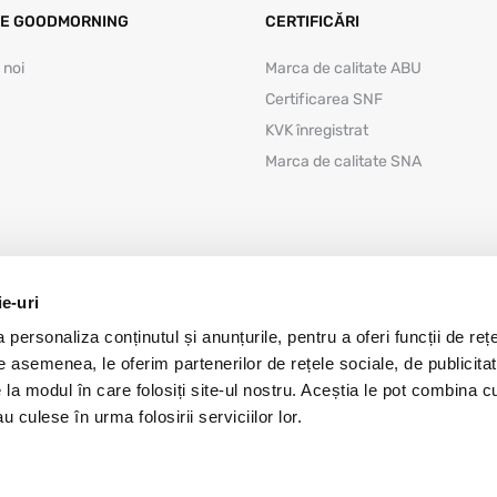
E GOODMORNING
CERTIFICĂRI
 noi
Marca de calitate ABU
Certificarea SNF
KVK înregistrat
Marca de calitate SNA
ie-uri
personaliza conținutul și anunțurile, pentru a oferi funcții de rețe
De asemenea, le oferim partenerilor de rețele sociale, de publicitat
e la modul în care folosiți site-ul nostru. Aceștia le pot combina c
Politica de confidențialitate
Disclai
u culese în urma folosirii serviciilor lor.