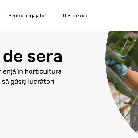
Pentru angajatori
Despre noi
 de sera
iență în horticultura
ă găsiți lucrători