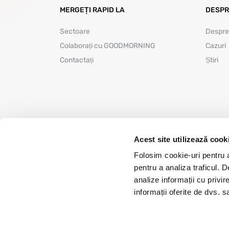
MERGEȚI RAPID LA
DESPR
Sectoare
Despre
Colaborați cu GOODMORNING
Cazuri
Contactați
Știri
Acest site utilizează cook
Folosim cookie-uri pentru a 
pentru a analiza traficul. 
analize informații cu privir
Drepturi de autor 2026 © GOODMORNING B.V.
informații oferite de dvs. sa