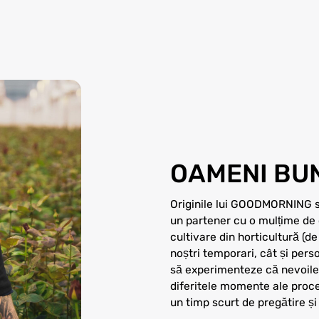
OAMENI BU
Originile lui GOODMORNING se
un partener cu o mulțime de
cultivare din horticultură (de
noștri temporari, cât și perso
să experimenteze că nevoile l
diferitele momente ale proce
un timp scurt de pregătire ș