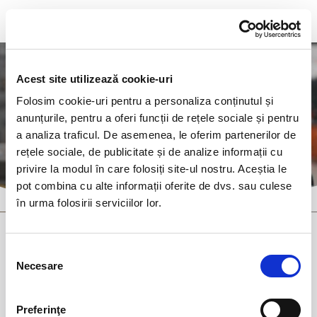
NUTRIȚIE
Acest site utilizează cookie-uri
Căutați angajați motivați cu experiență în industria alimentară?
Folosim cookie-uri pentru a personaliza conținutul și
GOODMORNING vă ajută să găsiți lucrători flexibili potriviți.
anunțurile, pentru a oferi funcții de rețele sociale și pentru
a analiza traficul. De asemenea, le oferim partenerilor de
A lua legatura
rețele sociale, de publicitate și de analize informații cu
privire la modul în care folosiți site-ul nostru. Aceștia le
pot combina cu alte informații oferite de dvs. sau culese
în urma folosirii serviciilor lor.
OAMENI BUN, MUNCĂ BUNĂ
Selecția
Necesare
consimțământului
Construirea și menținerea unui grup echilibrat de lucrători flexibili
este importantă pentru o situație de lucru consistentă. În plus,
Preferinţe
flexibilitatea și disponibilitatea lucrătorilor sunt esențiale pentru