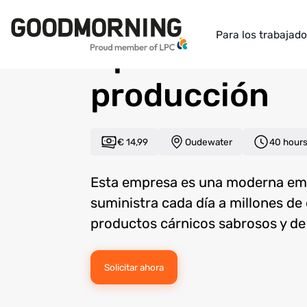
Back to overview
Para los trabajad
Operario de
producción
€ 14,99
Oudewater
40 hour
Esta empresa es una moderna emp
suministra cada día a millones d
productos cárnicos sabrosos y de 
Solicitar ahora