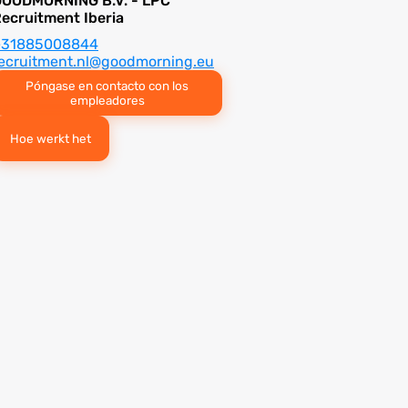
OODMORNING B.V. - LPC
ecruitment Iberia
+31885008844
ecruitment.nl@goodmorning.eu
Póngase en contacto con los
empleadores
Hoe werkt het