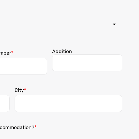
Addition
mber
City
accommodation?