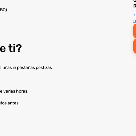
G
R
BBQ)
r
 ti?
de uñas ni pestañas postizas
e varias horas.
utos antes