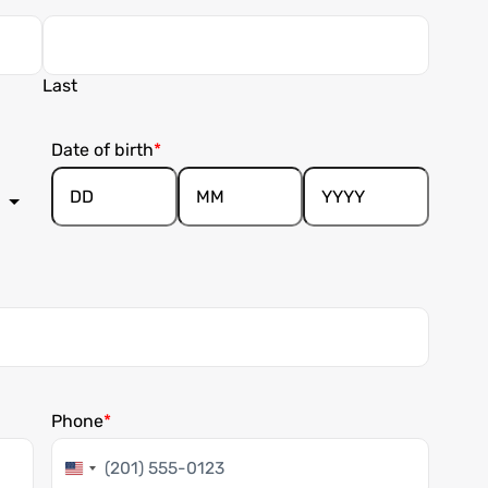
Last
Date of birth
Day
Month
Year
Phone
United