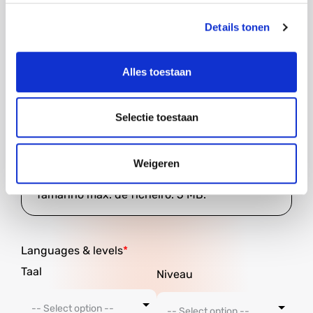
accommodation?
Details tonen
Alles toestaan
Resume
Selectie toestaan
Weigeren
Tipos de ficheiro aceites: pdf, doc, docx, png,
Tamanho máx. de ficheiro: 5 MB.
Languages ​​& levels