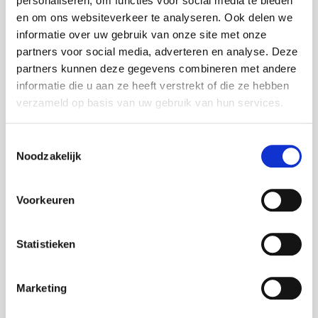
personaliseren, om functies voor social media te bieden
en om ons websiteverkeer te analyseren. Ook delen we
informatie over uw gebruik van onze site met onze
partners voor social media, adverteren en analyse. Deze
Addition
partners kunnen deze gegevens combineren met andere
informatie die u aan ze heeft verstrekt of die ze hebben
verzameld op basis van uw gebruik van hun services.
Postal code
Toestemmingsselectie
Noodzakelijk
Voorkeuren
City
Statistieken
Marketing
Would you like Goodmorning to provide