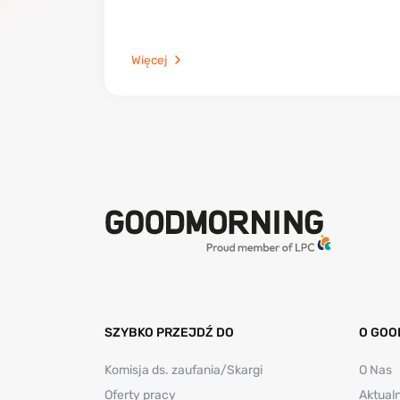
Więcej
SZYBKO PRZEJDŹ DO
O GOO
Komisja ds. zaufania/Skargi
O Nas
Oferty pracy
Aktual