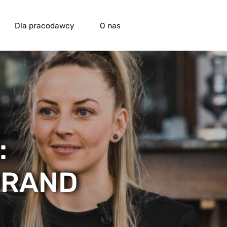
Dla pracodawcy
O nas
:
ORAND