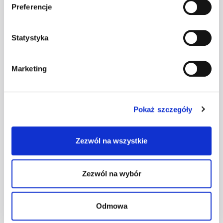
Preferencje
Kod pocztowy
Statystyka
Marketing
Miasto
Pokaż szczegóły
Zezwól na wszystkie
Czy chciałbyś, aby Goodmorning zapewnił Ci
zakwaterowanie?
Zezwól na wybór
Odmowa