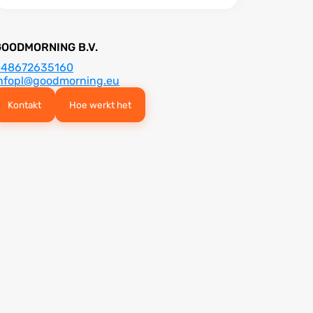
GOODMORNING B.V.
+48672635160
nfopl@goodmorning.eu
Kontakt
Hoe werkt het