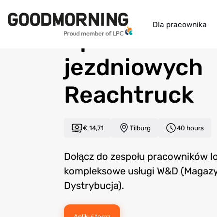
Back to overview
Dla pracownika
Operator wó
jezdniowych
Reachtruck
€ 14,71
Tilburg
40 hours
Dołącz do zespołu pracowników log
kompleksowe usługi W&D (Magazy
Dystrybucja).
Aplikuj teraz