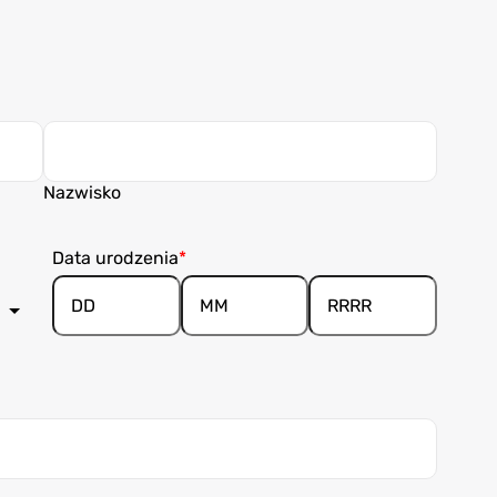
Nazwisko
Data urodzenia
Dzień/Dnia
Miesiąc
Rok