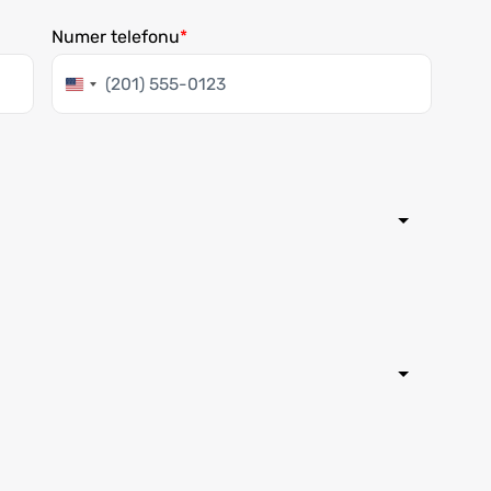
Numer telefonu
Stany
Zjednoczone
+1