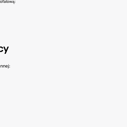
rofalową:
cy
nnej: