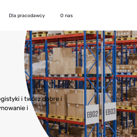
Dla pracodawcy
O nas
zków
istyki i twórz dobre i
nowanie i