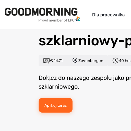
Back to overview
Dla pracownika
Pracownik
szklarniowy-
€ 14,71
Zevenbergen
40 ho
Dołącz do naszego zespołu jako 
szklarniowego.
Aplikuj teraz