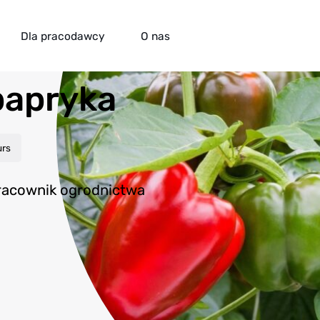
Dla pracodawcy
O nas
papryka
urs
pracownik ogrodnictwa