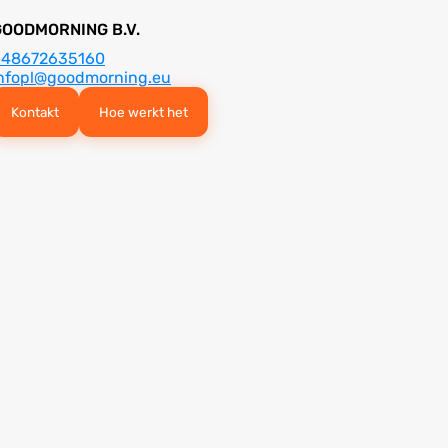
GOODMORNING B.V.
+48672635160
nfopl@goodmorning.eu
Kontakt
Hoe werkt het