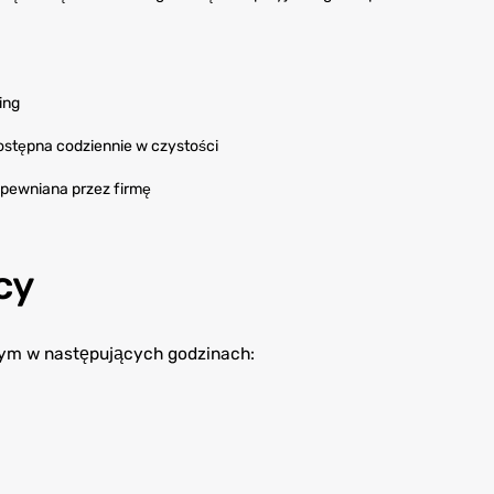
ing
ostępna codziennie w czystości
pewniana przez firmę
cy
ym w następujących godzinach: