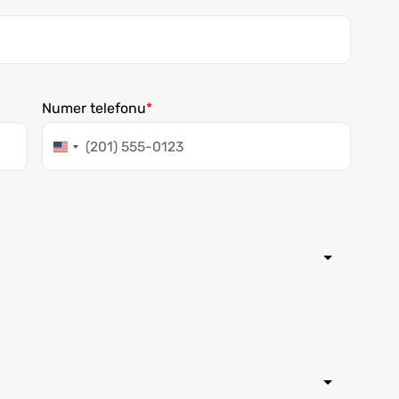
Numer telefonu
Stany
Zjednoczone
+1