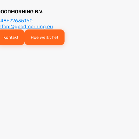
GOODMORNING B.V.
+48672635160
nfopl@goodmorning.eu
Kontakt
Hoe werkt het