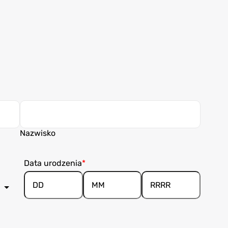
Nazwisko
Data urodzenia
Dzień/Dnia
Miesiąc
Rok