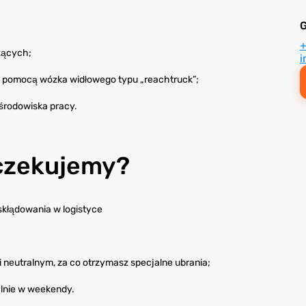
zących;
i
 pomocą wózka widłowego typu „reachtruck”;
środowiska pracy.
oczekujemy?
skłądowania w logistyce
neutralnym, za co otrzymasz specjalne ubrania;
alnie w weekendy.