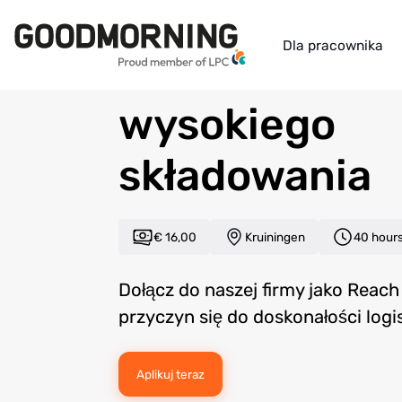
Back to overview
Dla pracownika
Kierowca wóz
wysokiego
składowania
€ 16,00
Kruiningen
40 hour
Dołącz do naszej firmy jako Reach 
przyczyn się do doskonałości logi
Aplikuj teraz