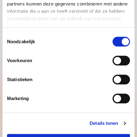
partners kunnen deze gegevens combineren met andere
informatie die u aan ze heeft verstrekt of die ze hebben
CERTIFICERINGEN
verzameld op basis van uw gebruik van hun services.
Toestemmingsselectie
Noodzakelijk
Voorkeuren
Statistieken
Marketing
GOODMORNING HOOFDKANTOOR
Penningweg 25
4879 AE, Etten Leur
Details tonen
+31885008844
info@goodmorning.eu