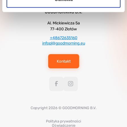
GOODMORNING B.V.
Al. Mickiewicza 5a
77-400 Złotów
+48672635160
infopl@goodmorning.eu
Kontakt
Copyright 2026 © GOODMORNING B.V.
Polityka prywatności
Oświadczenie