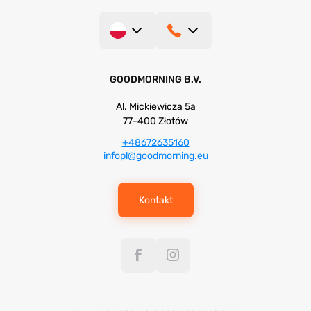
GOODMORNING B.V.
Al. Mickiewicza 5a
77-400 Złotów
+48672635160
infopl@goodmorning.eu
Kontakt