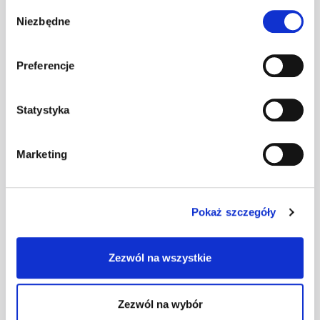
Wybór
Niezbędne
zgody
Preferencje
Numer mieszkania
Statystyka
Kod pocztowy
Marketing
Pokaż szczegóły
Miasto
Zezwól na wszystkie
Zezwól na wybór
Czy chciałbyś, aby Goodmorning zapewnił Ci