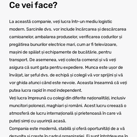
Ce vei face?
La această companie, veți lucra într-un mediu logistic
modern. Sarcinile dvs. vor include încărcarea și descărcarea
camioanelor, ambalarea produselor, verificarea codurilor și
pregătirea bunurilor electrice mari, cum ar fi televizoare,
mașini de spălat și echipamente de bucătărie, pentru
transport. De asemenea, veți colecta comenzi și vă veți
asigura că sunt gata pentru expediere. Munca este ușor de
învățat, iar șeful dvs. de echipă și colegii vă vor sprijini și vă
vor ghida atunci când este nevoie. Aceasta înseamnă că veți
putea lucra rapid în mod independent.
Veți lucra împreună cu colegi din diferite naționalități, inclusiv
muncitori polonezi, maghiari și români. Acest lucru creează o
atmosferă de lucru internațională și prietenoasă în care vă
puteți simți cu ușurință acasă.
Compania este modernă, stabilă și oferă oportunități de a vă
dezvolta și crește în cadrul organizației. Ei sunt întotdeauna în