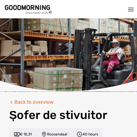
Back to overview
Șofer de stivuitor
€ 15,31
Roosendaal
40 hours