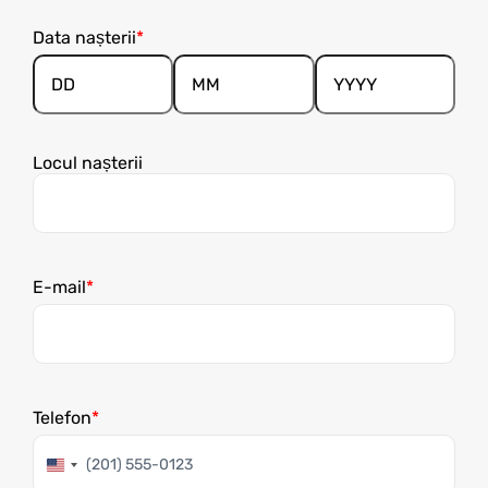
Data nașterii
Day
Month
Year
Locul nașterii
E-mail
Telefon
United