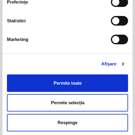
Preferinţe
Cod poștal
Statistici
Marketing
Oraș
Afişare
Permite toate
Doriți ca Goodmorning să vă asigure cazarea?
Permite selecția
Respinge
CV