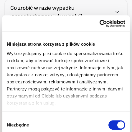
Co zrobić w razie wypadku
samochodowego lub szkody?
Natychmiast skontaktuj się ze swoim
koordynatorem. Brak zgłoszenia szkody może
mieć konsekwencje finansowe.
Jestem chory(a)- co
Niniejsza strona korzysta z plików cookie
powinienem/powinnam zrobić?
Wykorzystujemy pliki cookie do spersonalizowania treści
i reklam, aby oferować funkcje społecznościowe i
Zgłoś chorobę jak najwcześniej swojemu
opiekunowi, przed rozpoczęciem pracy.
analizować ruch w naszej witrynie. Informacje o tym, jak
korzystasz z naszej witryny, udostępniamy partnerom
Co to jest kaucja (Borg)?
społecznościowym, reklamowym i analitycznym.
Kaucja za zakwaterowanie służy do pokrycia
Partnerzy mogą połączyć te informacje z innymi danymi
potrąceń, których nie mogliśmy pobrać, lub do
otrzymanymi od Ciebie lub uzyskanymi podczas
pokrycia szkód. Jeśli nie ma żadnych potrąceń,
Nie mam ani paska płacowego, ani
korzystania z ich usług.
kaucja zostanie Ci zwrócona po zakończeniu
pensji – co zrobić?
umowy.
Wybór
Sprawdź, czy zarejestrowane godziny w aplikacji
Niezbędne
zgody
P4F są prawidłowe. Jeśli coś się nie zgadza, zgłoś