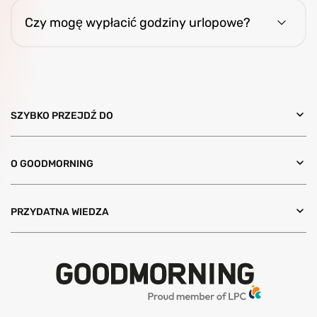
Changes).
Czy mogę wypłacić godziny urlopowe?
Ustawowe godziny urlopowe są płatnym wolnym i
można je tylko wykorzystywać, nie wypłacać.
Godziny ponad ustawowe wypłacane są od razu.
Po zakończeniu współpracy wszystkie godziny
wypłacamy w ciągu 6 tygodni.
SZYBKO PRZEJDŹ DO
O GOODMORNING
PRZYDATNA WIEDZA