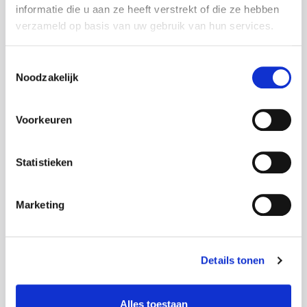
informatie die u aan ze heeft verstrekt of die ze hebben
Driving license
verzameld op basis van uw gebruik van hun services.
Toestemmingsselectie
Noodzakelijk
Voorkeuren
Nationality
Statistieken
Marketing
Where do you live at the moment?
Details tonen
Alles toestaan